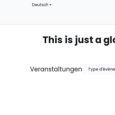
Zum Inhalt springen
Deutsch
Startseite
Kalender
DJ Jean-Marc
This is just a 
Veranstaltungen
Type d'évé